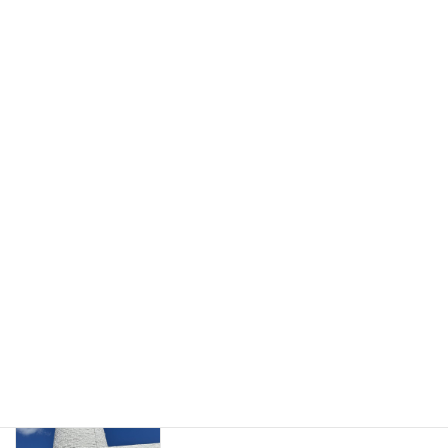
新年あけましておめでとうございます。
未分類
2026年1月1日
息子が帰省してきました。初日の晩御飯
未分類
はハンバーグ
2025年12月31日
「歌声」盛り上がりました。今日、息子
未分類
が帰省してきます。
2025年12月30日
事務所用年賀状作成しました。夕方から
未分類
は「歌声」です。
2025年12月29日