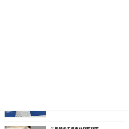
息子が帰省してきました。初日の晩御飯
未分類
はハンバーグ
2025年12月31日
「歌声」盛り上がりました。今日、息子
未分類
が帰省してきます。
2025年12月30日
事務所用年賀状作成しました。夕方から
未分類
は「歌声」です。
2025年12月29日
今年最後の議事録作成作業