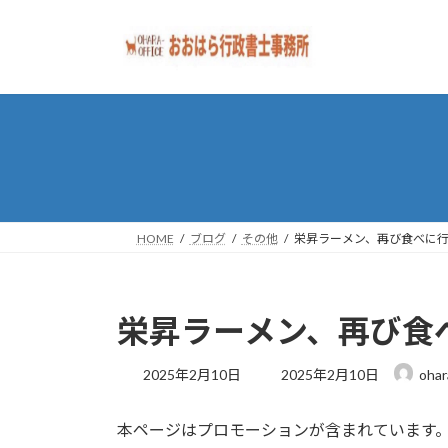
コ
ナ
ン
ビ
テ
ゲ
ン
ー
ツ
シ
へ
ョ
ス
ン
キ
に
ッ
移
プ
動
HOME
ブログ
その他
栄昇ラーメン、再び食べに
栄昇ラーメン、再び食
最
2025年2月10日
2025年2月10日
ohar
終
更
本ページはプロモーションが含まれています
新