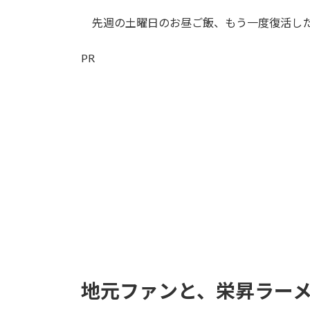
日
時
先週の土曜日のお昼ご飯、もう一度復活した
:
PR
地元ファンと、栄昇ラー