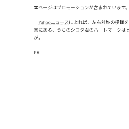
更
本ページはプロモーションが含まれています
新
日
時
Yahooニュース
によれば、左右対称の模様を
:
真にある、うちのシロタ君のハートマークは
が。
PR