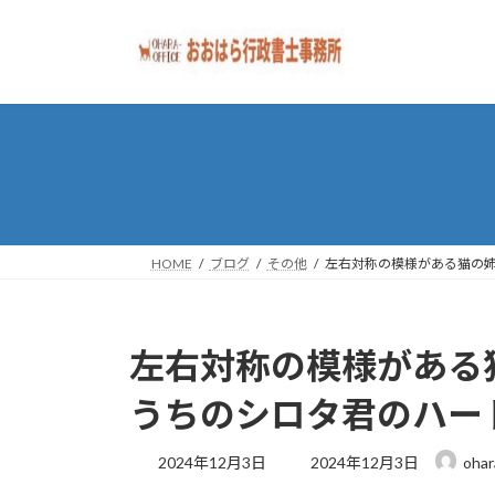
コ
ナ
ン
ビ
テ
ゲ
ン
ー
ツ
シ
へ
ョ
ス
ン
キ
に
ッ
移
プ
動
HOME
ブログ
その他
左右対称の模様がある猫の
左右対称の模様がある
うちのシロタ君のハー
最
2024年12月3日
2024年12月3日
ohar
終