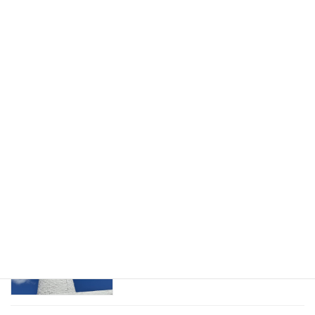
息子が帰省してきました。初日の晩御飯
未分類
はハンバーグ
2025年12月31日
「歌声」盛り上がりました。今日、息子
未分類
が帰省してきます。
2025年12月30日
事務所用年賀状作成しました。夕方から
未分類
は「歌声」です。
2025年12月29日