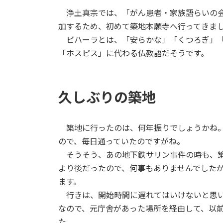
更
浄土真宗では、「がん患者・家族語らいの会
新
日
加するため、初めて築地本願寺へ行ってきま
時
ビハーラとは、「安らかな」「くつろぎ」「
:
「ホスピス」に代わる仏教語だそうです。
久しぶりの築地
築地に行ったのは、何年振りでしょうかね。
ので、毎日通っていたのですがね。
そうそう、あの地下鉄サリン事件の時も、築
より後だったので、何事もありませんでした
ます。
行きは、開始時間に遅れてはいけないと思い
なので、元庁舎があった場所を経由して、以
た。