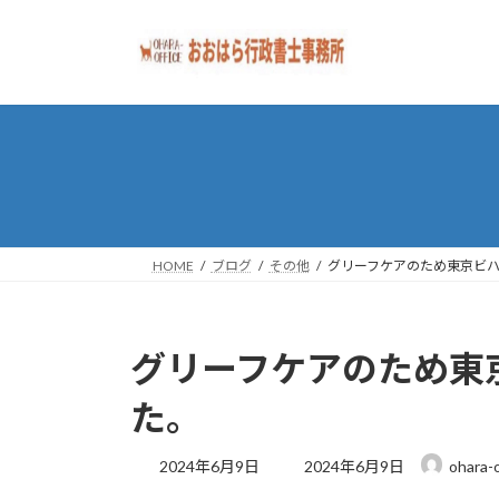
コ
ナ
ン
ビ
テ
ゲ
ン
ー
ツ
シ
へ
ョ
ス
ン
キ
に
ッ
移
プ
動
HOME
ブログ
その他
グリーフケアのため東京ビ
グリーフケアのため東
た。
最
2024年6月9日
2024年6月9日
ohara-o
終