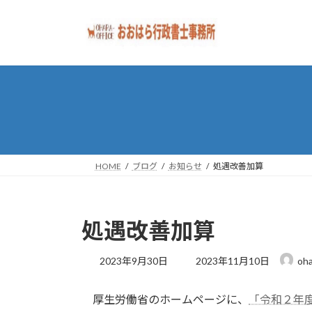
コ
ナ
ン
ビ
テ
ゲ
ン
ー
ツ
シ
へ
ョ
ス
ン
キ
に
ッ
移
プ
動
HOME
ブログ
お知らせ
処遇改善加算
処遇改善加算
最
2023年9月30日
2023年11月10日
oha
終
更
厚生労働省のホームページに、
「令和２年
新