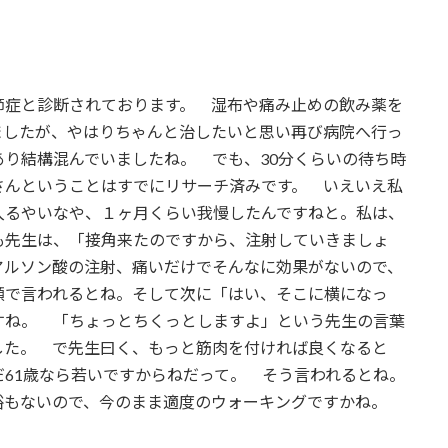
症と診断されております。 湿布や痛み止めの飲み薬を
ましたが、やはりちゃんと治したいと思い再び病院へ行っ
り結構混んでいましたね。 でも、30分くらいの待ち時
さんということはすでにリサーチ済みです。 いえいえ私
入るやいなや、１ヶ月くらい我慢したんですねと。私は、
も先生は、「接角来たのですから、注射していきましょ
アルソン酸の注射、痛いだけでそんなに効果がないので、
顔で言われるとね。そして次に「はい、そこに横になっ
すね。 「ちょっとちくっとしますよ」という先生の言葉
した。 で先生曰く、もっと筋肉を付ければ良くなると
61歳なら若いですからねだって。 そう言われるとね。
裕もないので、今のまま適度のウォーキングですかね。