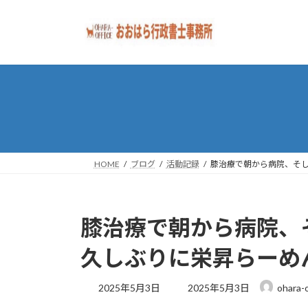
コ
ナ
ン
ビ
テ
ゲ
ン
ー
ツ
シ
へ
ョ
ス
ン
キ
に
ッ
移
プ
動
HOME
ブログ
活動記録
膝治療で朝から病院、そ
膝治療で朝から病院、
久しぶりに栄昇らーめ
最
2025年5月3日
2025年5月3日
ohara-o
終