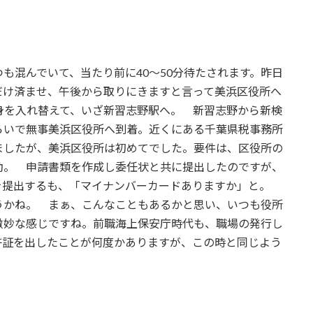
混んでいて、当たり前に40〜50分待たされます。昨日
だけ済ませ、午後から取りにきますと言って美浜区役所へ
身を入れ替えて、いざ新習志野駅へ。 新習志野から新検
らいで無事美浜区役所へ到着。近くにある千葉県税事務所
ましたが、美浜区役所は初めてでした。要件は、区役所の
動。 申請書類を作成し委任状と共に提出したのですが、
を提出するも、「マイナンバーカードありますか」と。
うかね。 まぁ、こんなこともあるかと思い、いつも役所
微妙な感じですね。前職海上保安庁時代も、職場の発行し
許証を出したことが何度かありますが、この時と同じよう