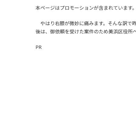
更
本ページはプロモーションが含まれています
新
日
時
やはり右膝が微妙に痛みます。そんな訳で昨
:
後は、御依頼を受けた案件のため美浜区役所
PR